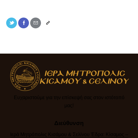
Ευχαριστούμε για την επίσκεψή σας στον ιστότοπό
μας!​
Διεύθυνση
Ιερά Μητρόπολις Κισάμου & Σελίνου Έδρα: Κίσαμος –