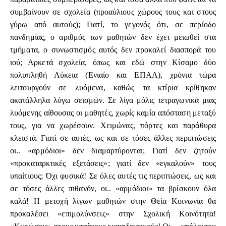
συμβαίνουν σε σχολεία (προαύλιους χώρους τους και στους
γύρω από αυτούς); Γιατί, το γεγονός ότι, σε περίοδο
πανδημίας, ο αριθμός των μαθητών δεν έχει μειωθεί στα
τμήματα, ο συνωστισμός αυτός δεν προκαλεί διασπορά του
ιού; Αρκετά σχολεία, όπως και εδώ στην Κίσαμο δύο
πολυπληθή Λύκεια (Ενιαίο και ΕΠΑΛ), χρόνια τώρα
λειτουργούν σε λυόμενα, καθώς τα κτίρια κρίθηκαν
ακατάλληλα λόγω σεισμών. Σε λίγα μόλις τετραγωνικά μιας
λυόμενης αίθουσας οι μαθητές, χωρίς καμία απόσταση μεταξύ
τους, για να χωρέσουν. Χειμώνας, πόρτες και παράθυρα
κλειστά. Γιατί σε αυτές, ως και σε τόσες άλλες περιπτώσεις
οι.. «αρμόδιοι» δεν διαμαρτύρονται; Γιατί δεν ζητούν
«προκαταρκτικές εξετάσεις»; γιατί δεν «εγκαλούν» τους
υπαίτιους; Όχι φυσικά! Σε όλες αυτές τις περιπτώσεις, ως και
σε τόσες άλλες πιθανόν, οι.. «αρμόδιοι» τα βρίσκουν όλα
καλά! Η μετοχή λίγων μαθητών στην Θεία Κοινωνία θα
προκαλέσει «επιμολύνσεις» στην Σχολική Κοινότητα!