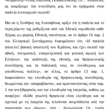
«Κυρώσεις» στους υπαίτιους εκπαιδευτικούς! Οι… υπόλοιποι;
ας κοιμίζουμε την συνείδηση μας ότι τα πράγματα στην
παιδεία λειτουργούν σωστά!
Μα αν η Συνθήκη της Λισσαβόνας ορίζει ότι η παιδεία και το
περιεχόμενο της ρυθμίζεται από την Εθνική νομοθεσία κάθε
Χώρας ως φορέας Εθνικής ταυτότητας· αν το άρθρο 16 παρ. 2
του Ελληνικού Συντάγματος διακηρύσσει ότι: «H παιδεία
αποτελεί βασική αποστολή του Kράτους και έχει σκοπό την
ηθική, πνευματική, επαγγελματική και φυσική αγωγή των
Eλλήνων, την ανάπτυξη της εθνικής και θρησκευτικής
συνείδησης και τη διάπλασή τους σε ελεύθερους και
υπεύθυνους πολίτες», αν τέλος, το άρθρο 13 παρ. 1,
διαφυλάσσει την ελευθερία της θρησκευτικής συνείδησης,
θεωρώντας την «απαραβίαστη», και προστατεύοντας στην παρ.
2 την ανεξιθρησκία, και την ελευθερία της λατρείας, καθώς ως
αναφέρει: «Kάθε γνωστή θρησκεία είναι ελεύθερη και τα
σχετικά με τη λατρεία της τελούνται ανεμπόδιστα υπό την
προστασία των νόμων», τότε… διερωτώμαι: Οι.. τυχόν