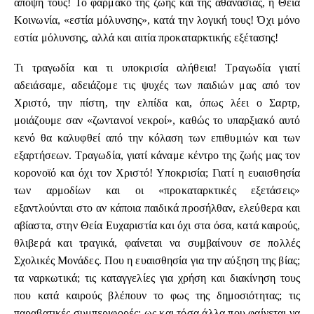
άποψη τους! Το φάρμακο της ζωής και της αθανασίας, η Θεία
Κοινωνία, «εστία μόλυνσης», κατά την λογική τους! Όχι μόνο
εστία μόλυνσης, αλλά και αιτία προκαταρκτικής εξέτασης!
Τι τραγωδία και τι υποκρισία αλήθεια! Τραγωδία γιατί
αδειάσαμε, αδειάζομε τις ψυχές των παιδιών μας από τον
Χριστό, την πίστη, την ελπίδα και, όπως λέει ο Σαρτρ,
μοιάζουμε σαν «ζωντανοί νεκροί», καθώς το υπαρξιακό αυτό
κενό θα καλυφθεί από την κόλαση των επιθυμιών και των
εξαρτήσεων. Τραγωδία, γιατί κάναμε κέντρο της ζωής μας τον
κορονοϊό και όχι τον Χριστό! Υποκρισία; Γιατί η ευαισθησία
των αρμοδίων και οι «προκαταρκτικές εξετάσεις»
εξαντλούνται στο αν κάποια παιδικά προσήλθαν, ελεύθερα και
αβίαστα, στην Θεία Ευχαριστία και όχι στα όσα, κατά καιρούς,
θλιβερά και τραγικά, φαίνεται να συμβαίνουν σε πολλές
Σχολικές Μονάδες. Που η ευαισθησία για την αύξηση της βίας;
τα ναρκωτικά; τις καταγγελίες για χρήση και διακίνηση τους
που κατά καιρούς βλέπουν το φως της δημοσιότητας; τις
παραβατικές συμπεριφορές; ως και τόσα άλλα που φαίνεται να