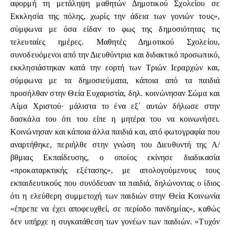
αφορμή τη μετάληψη μαθητών Δημοτικού Σχολείου σε
Εκκλησία της πόλης, χωρίς την άδεια των γονιών τους»,
σύμφωνα με όσα είδαν το φως της δημοσιότητας τις
τελευταίες ημέρες. Μαθητές Δημοτικού Σχολείου,
συνοδευόμενοι από την Διευθύντρια και διδακτικό προσωπικό,
εκκλησιάστηκαν κατά την εορτή των Τριών Ιεραρχών και,
σύμφωνα με τα δημοσιεύματα, κάποια από τα παιδιά
προσήλθαν στην Θεία Ευχαριστία, δηλ. κοινώνησαν Σώμα και
Αίμα Χριστού· μάλιστα το ένα εξ΄ αυτών δήλωσε στην
δασκάλα του ότι του είπε η μητέρα του να κοινωνήσει.
Κοινώνησαν και κάποια άλλα παιδιά και, από φωτογραφία που
αναρτήθηκε, περιήλθε στην γνώση του Διευθυντή της Α/
βθμιας Εκπαίδευσης, ο οποίος εκίνησε διαδικασία
«προκαταρκτικής εξέτασης», με απολογούμενους τους
εκπαιδευτικούς που συνόδευαν τα παιδιά, δηλώνοντας ο ίδιος
ότι η ελεύθερη συμμετοχή των παιδιών στην Θεία Κοινωνία
«έπρεπε να έχει αποφευχθεί, σε περίοδο πανδημίας», καθώς
δεν υπήρχε η συγκατάθεση των γονέων των παιδιών. «Τυχόν