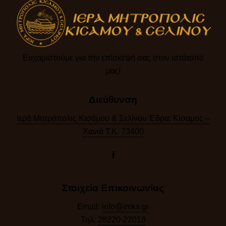
Ευχαριστούμε για την επίσκεψή σας στον ιστότοπό
μας!​
Διεύθυνση
Ιερά Μητρόπολις Κισάμου & Σελίνου Έδρα: Κίσαμος –
Χανιά Τ.Κ. 73400
Στοιχεία Επικοινωνίας
Email:
info@imks.gr
Τηλ:
28220-22018