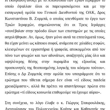
Η εκδήλωση άνοιξε με το Απολυτίκιο των Τριών Ιεραρχών το
οποίο έψαλλαν όλοι οι παρευρισκόμενοι και με την
εισαγωγική ομιλία του Γενικού Διευθυντού της ΟΑΚ, Δρος
Κωνσταντίνου Β. Ζορμπά, ο οποίος υπενθύμισε το έργο των
Τριών Ιεραρχών, σημειώνοντας ότι οι Τρεις Ιεράρχες
«συνέβαλαν στην πρόοδο όλων των επιστημών με τις οποίες
ασχολήθηκαν. Αν, όμως, ήταν μόνο αυτά τα επιτεύγματά τους,
θα είχαν μείνει ως κάποιοι σοφοί, ανάμεσα σε χιλιάδες σοφών,
κλεισμένων σε εργαστήρια ή γραφεία, αποκομμένοι από τον
πόνο των φτωχών και των αδυνάτων, αναζητητές μίας όλο και
υψηλότερης θέσης στην πυραμίδα της εξουσίας και
προσκυνητές της θεοποιημένης λογικής του κόσμου τούτου».
Επίσης ο Δρ Ζορμπάς στην ομιλία του υπογράμμισε ότι το
ερώτημα που τίθεται σήμερα δεν είναι «τί είδους παιδεία
χρειαζόμαστε», αλλά θα πρέπει να απαντήσουμε πρώτα στο
ερώτημα «τί είδους κοινωνία επιθυμούμε να έχουμε αύριο».
Στη συνέχεια, το λόγο έλαβε ο κ. Γιώργος Σταυρουλάκης,
Αντιπρύτανης του Πολυτεχνείου Κρήτης και Καθηγητής της