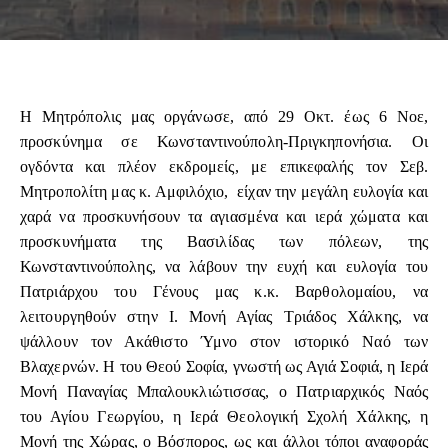
Η Μητρόπολις μας οργάνωσε, από 29 Οκτ. έως 6 Νοε,
προσκύνημα σε Κωνσταντινούπολη-Πριγκηπονήσια. Οι
ογδόντα και πλέον εκδρομείς, με επικεφαλής τον Σεβ.
Μητροπολίτη μας κ. Αμφιλόχιο, είχαν την μεγάλη ευλογία και
χαρά να προσκυνήσουν τα αγιασμένα και ιερά χώματα και
προσκυνήματα της Βασιλίδας των πόλεων, της
Κωνσταντινούπολης, να λάβουν την ευχή και ευλογία του
Πατριάρχου του Γένους μας κ.κ. Βαρθολομαίου, να
λειτουργηθούν στην Ι. Μονή Αγίας Τριάδος Χάλκης, να
ψάλλουν τον Ακάθιστο Ύμνο στον ιστορικό Ναό των
Βλαχερνών. Η του Θεού Σοφία, γνωστή ως Αγιά Σοφιά, η Ιερά
Μονή Παναγίας Μπαλουκλιώτισσας, ο Πατριαρχικός Ναός
του Αγίου Γεωργίου, η Ιερά Θεολογική Σχολή Χάλκης, η
Μονή της Χώρας, ο Βόσπορος, ως και άλλοι τόποι αναφοράς