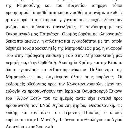
της Ρωμιοσύνης και του Βυζαντίου υπήρξαν τόποι
προορισμού. Τα αισθήματα και συναισθήματα ανάμικτα καθώς
η αναφορά στα ιστορικά γεγονότα της εποχής ξύπνησαν
μνήμες και αφύπνισαν συνειδήσεις. Η συνάντηση με τον
Οικουμενικό μας Πατριάρχη, Θεσμός βαρύτιμης κληρονομιάς
δεκαεπτά αιώνων, η απλότητα και εγκαρδιότητα με την οποία
δέχθηκε τους προσκυνητές της Μητροπόλεως μας, η αναφορά
Του στην πρόσφατη επίσκεψη Του στην Μητροπολιτική μας
περιφέρεια, στην Ορθόδοξο Ακαδημία Κρήτης και την Κίσαμο
όπου εγκαινίασε το «Τσατσαρωνάκειο» Πολύκεντρο της
Μητροπόλεως μας, συγκίνησαν όλους τους παρόντες. Οι
εκδρομείς οδεύοντας προς την Κωνσταντινούπολη είχαν την
ευλογία να προσκυνήσουν την Ιερά και Θαυματουργό Εικόνα
του «Άξιον Εστί» που τις ημέρες αυτές είχε εκτεθεί προς
προσκύνηση τον Ι.Ναό Αγίου Δημητρίου, Θεσσαλονίκη, ως
επίσης και τον τάφο του Γέροντος Παϊσίου, ο οποίος
ευρίσκεται στην Ι. Μονή Αγ. Ιωάννου του Θεολόγου και Αγίου
Αρσενίου, στην Σουρωτή.