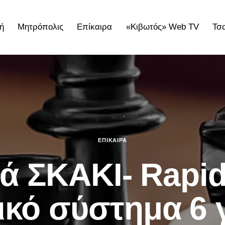
ή
Μητρόπολις
Επίκαιρα
«Κιβωτός» Web TV
Τσ
ολις
Επίκαιρα
«Κιβωτός» Web TV
Τσατσαρωνάκε
ΕΠΊΚΑΙΡΑ
 ΣΚΑΚΙ- Rapid 
ικό σύστημα 6