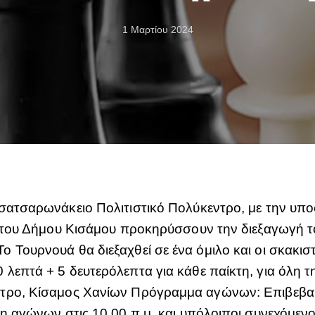
1 Μαρτίου 2024
Tσατσαρωνάκειο Πολιτιστικό Πολύκεντρο, με την υπ
αι του Δήμου Κισάμου προκηρύσσουν την διεξαγωγή 
 Τουρνουά θα διεξαχθεί σε ένα όμιλο και οι σκακισ
 λεπτά + 5 δευτερόλεπτα για κάθε παίκτη, για όλη
ντρο, Κίσαμος Χανίων Πρόγραμμα αγώνων: Επιβεβα
 αγώνων στις 10.00 π.μ. και υπόλοιποι συνεχόμενο