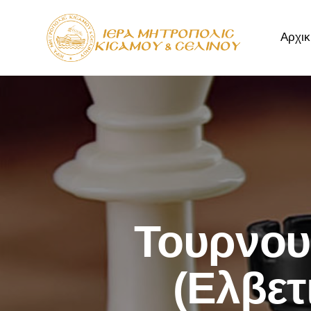
Αρχικ
Αρχική
Μητρόπ
Τουρνουά
(Ελβετ