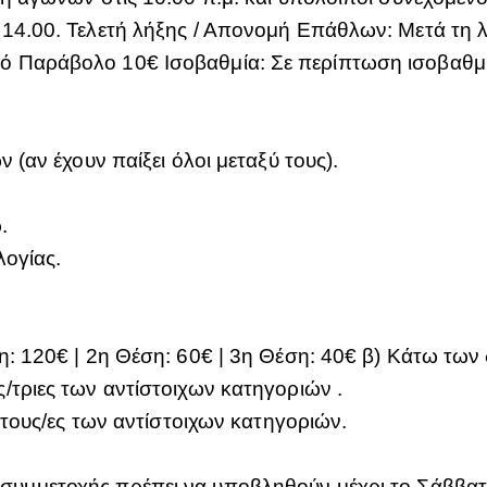
14.00. Τελετή λήξης / Απονομή Επάθλων: Μετά τη λ
 Παράβολο 10€ Ισοβαθμία: Σε περίπτωση ισοβαθμία
(αν έχουν παίξει όλοι μεταξύ τους).
.
ογίας.
ς
η: 120€ | 2η Θέση: 60€ | 3η Θέση: 40€ β) Κάτω των
/τριες των αντίστοιχων κατηγοριών .
ρίτους/ες των αντίστοιχων κατηγοριών.
συμμετοχής πρέπει να υποβληθούν μέχρι το Σάββατ