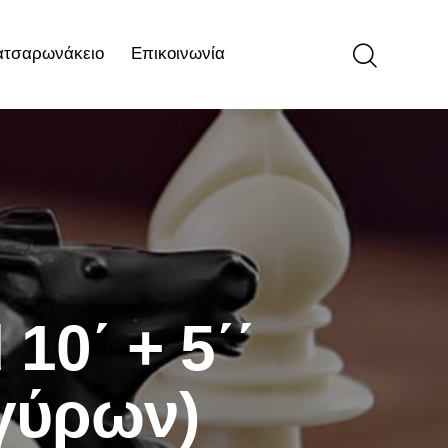
ατσαρωνάκειο
Επικοινωνία
ιο
Επικοινωνία
10΄ + 5΄΄
 γύρων)