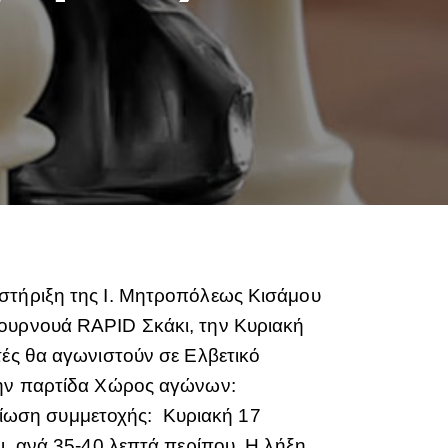
οστήριξη της Ι. Μητροπόλεως Κισάμου
τουρνουά RAPID Σκάκι, την Κυριακή
τές θα αγωνιστούν σε Ελβετικό
 την παρτίδα Χώρος αγώνων:
ίωση συμμετοχής: Κυριακή 17
ι, ανά 35-40 λεπτά περίπου. Η λήξη