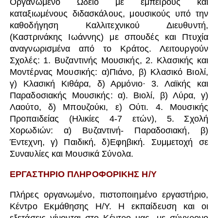
Οργανωμένο Ωδείο με έμπειρους και
καταξιωμένους διδασκάλους, μουσικούς υπό την
καθοδήγηση Καλλιτεχνικού Διευθυντή,
(Καστρινάκης Ιωάννης) με σπουδές και Πτυχία
αναγνωρισμένα από το Κράτος. Λειτουργούν
Σχολές: 1. Βυζαντινής Μουσικής, 2. Κλασικής και
Μοντέρνας Μουσικής: α)Πιάνο, β) Κλασικό Βιολί,
γ) Κλασική Κιθάρα, δ) Αρμόνιο· 3. Λαϊκής και
Παραδοσιακής Μουσικής: α). Βιολί, β) Λύρα, γ)
Λαούτο, δ) Μπουζούκι, ε) Ούτι. 4. Μουσικής
Προπαιδείας (Ηλικίες 4-7 ετών), 5. Σχολή
Χορωδιών: α) Βυζαντινή- Παραδοσιακή, β)
Έντεχνη, γ) Παιδική, δ)Εφηβική. Συμμετοχή σε
Συναυλίες και Μουσικά Σύνολα.
ΕΡΓΑΣΤΗΡΙΟ ΠΛΗΡΟΦΟΡΙΚΗΣ Η/Υ
Πλήρες οργανωμένο, πιστοποιημένο εργαστήριο,
Κέντρο Εκμάθησης Η/Υ. Η εκπαίδευση και οι