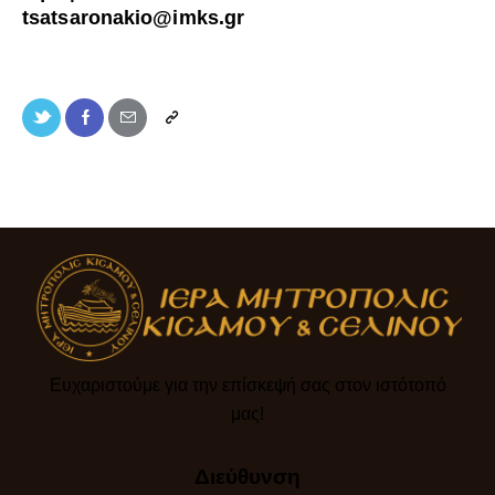
tsatsaronakio@imks.gr
Ευχαριστούμε για την επίσκεψή σας στον ιστότοπό
μας!​
Διεύθυνση