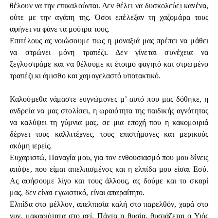
θέλουν να την επικαλούνται. Δεν θέλει να δυσκολεύει κανένα,
ούτε με την αγάπη της. Όσοι επέλεξαν τη χαζομάρα τους
αφήνει να φάνε τα μούτρα τους.
Επιτέλους ας νοιώσουμε πως η μοναξιά μας πρέπει να μάθει
να στρώνει μόνη τραπέζι. Δεν γίνεται συνέχεια να
ξεγλυστράμε και να θέλουμε κι έτοιμο φαγητό και στρωμένο
τραπέζι κι άμισθο και χαμογελαστό υποτακτικό.
Καλούμεθα νάμαστε ευγνώμονες μ’ αυτό που μας δόθηκε, η
ανδρεία να μας στολίσει, η ωραιότητα της παιδικής αγνότητας
να καλύψει τη γύμνια μας, σε μια εποχή που η κακομοιριά
δέρνει τους καλλιτέχνες, τους επιστήμονες και μερικούς
ακόμη ιερείς.
Ευχαριστώ, Παναγία μου, για τον ενθουσιασμό που μου δίνεις
απόψε, που είμαι απελπισμένος και η ελπίδα μου είσαι Εσύ.
Ας αφήσουμε λίγο και τους άλλους, ας δούμε και το σκαρί
μας, δεν είναι εγωιστικό, είναι απαραίτητο.
Ελπίδα στο μέλλον, απελπισία καλή στο παρελθόν, χαρά στο
νυν, μακαριότητα στο αεί. Πάντα η θυσία, θυσιάζεται ο Υιός