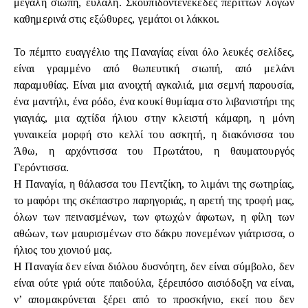
μεγάλη σιωπή, εύλαλη. Σκουπιδοντενεκέδες περιττών λόγων
καθημερινά στις εξώθυρες, γεμάτοι οι λάκκοι.
Το πέμπτο ευαγγέλιο της Παναγίας είναι όλο λευκές σελίδες,
είναι γραμμένο από θωπευτική σιωπή, από μελάνι
παραμυθίας. Είναι μια ανοιχτή αγκαλιά, μια σεμνή παρουσία,
ένα μαντήλι, ένα ρόδο, ένα κουκί θυμίαμα στο λιβανιστήρι της
γιαγιάς, μια αχτίδα ήλιου στην κλειστή κάμαρη, η μόνη
γυναικεία μορφή στο κελλί του ασκητή, η διακόνισσα του
Άθω, η αρχόντισσα του Πρωτάτου, η θαυματουργός
Γερόντισσα.
Η Παναγία, η θάλασσα του Πεντζίκη, το λιμάνι της σωτηρίας,
το μαφόρι της σκέπαστρο παρηγοριάς, η αρετή της τροφή μας,
όλων των πεινασμένων, των φτωχών άφωτων, η φίλη των
αθώων, των μαυρισμένων στο δάκρυ πονεμένων γιάτρισσα, ο
ήλιος του χιονιού μας.
Η Παναγία δεν είναι διόλου δυσνόητη, δεν είναι σύμβολο, δεν
είναι ούτε γριά ούτε παιδούλα, ξέρειπόσο αισιόδοξη να είναι,
ν’ απομακρύνεται ξέρει από το προσκήνιο, εκεί που δεν