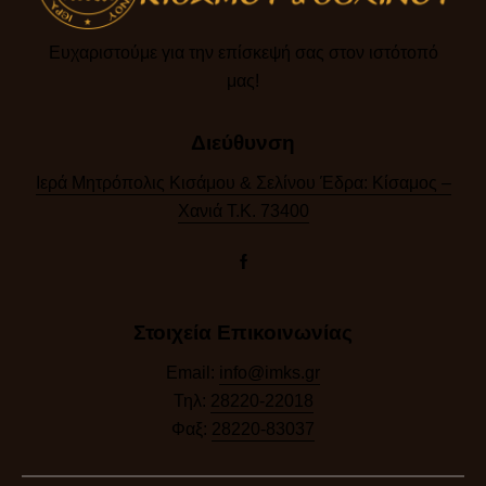
Ευχαριστούμε για την επίσκεψή σας στον ιστότοπό
μας!​
Διεύθυνση
Ιερά Μητρόπολις Κισάμου & Σελίνου Έδρα: Κίσαμος –
Χανιά Τ.Κ. 73400
Στοιχεία Επικοινωνίας
Email:
info@imks.gr
Τηλ:
28220-22018
Φαξ:
28220-83037