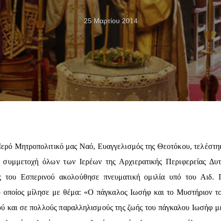
25 Μαρτίου 2014
Ιερό Μητροπολιτικό μας Ναό, Ευαγγελισμός της Θεοτόκου, τελέστη
ν συμμετοχή όλων των Ιερέων της Αρχιερατικής Περιφερείας Δυτ
ς του Εσπερινού ακολούθησε πνευματική ομιλία υπό του Αιδ. 
ο οποίος μίλησε με θέμα: «Ο πάγκαλος Ιωσήφ και το Μυστήριον το
ύ και σε πολλούς παραλληλισμούς της ζωής του πάγκαλου Ιωσήφ με