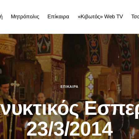
ή
Μητρόπολις
Επίκαιρα
«Κιβωτός» Web TV
Τσ
ολις
Επίκαιρα
«Κιβωτός» Web TV
Τσατσαρωνάκε
ΕΠΊΚΑΙΡΑ
νυκτικός Εσπε
23/3/2014