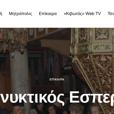
ή
Μητρόπολις
Επίκαιρα
«Κιβωτός» Web TV
Τσ
ολις
Επίκαιρα
«Κιβωτός» Web TV
Τσατσαρωνάκε
ΕΠΊΚΑΙΡΑ
νυκτικός Εσπε