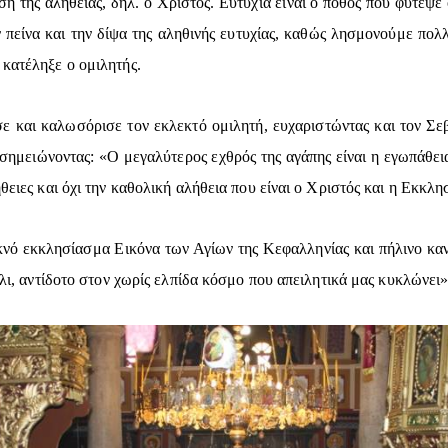
ύση της αλήθειας, δηλ. ο Χριστός. Ευτυχία είναι ο πόθος που φύτεψε
ν πείνα και την δίψα της αληθινής ευτυχίας, καθώς λησμονούμε πολλ
 κατέληξε ο ομιλητής.
σε και καλωσόρισε τον εκλεκτό ομιλητή, ευχαριστώντας και τον Σε
σημειώνοντας: «Ο μεγαλύτερος εχθρός της αγάπης είναι η εγωπάθει
θειες και όχι την καθολική αλήθεια που είναι ο Χριστός και η Εκκλη
κνό εκκλησίασμα Εικόνα των Αγίων της Κεφαλληνίας και πήλινο καν
ήλι, αντίδοτο στον χωρίς ελπίδα κόσμο που απειλητικά μας κυκλώνει»