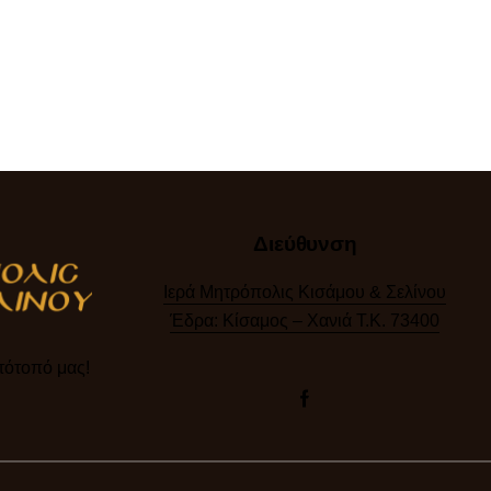
Διεύθυνση
Ιερά Μητρόπολις Κισάμου & Σελίνου
Έδρα: Κίσαμος – Χανιά Τ.Κ. 73400
ότοπό μας!​