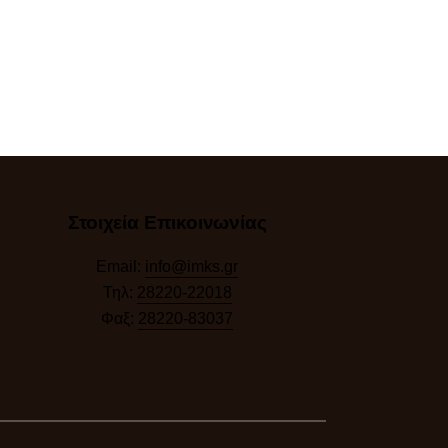
Στοιχεία Επικοινωνίας
Email:
info@imks.gr
Τηλ:
28220-22018
Φαξ:
28220-83037