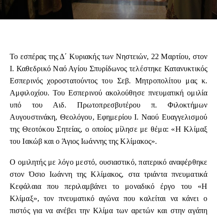
Το εσπέρας της Δ΄ Κυριακής των Νηστειών, 22 Μαρτίου, στον
Ι. Καθεδρικό Ναό Αγίου Σπυρίδωνος τελέστηκε Κατανυκτικός
Εσπερινός χοροστατούντος του Σεβ. Μητροπολίτου μας κ.
Αμφιλοχίου. Του Εσπερινού ακολούθησε πνευματική ομιλία
υπό του Αιδ. Πρωτοπρεσβυτέρου π. Φιλοκτήμων
Αυγουστινάκη, Θεολόγου, Εφημερίου Ι. Ναού Ευαγγελισμού
της Θεοτόκου Σητείας, ο οποίος μίλησε με θέμα: «Η Κλίμαξ
του Ιακώβ και ο Άγιος Ιωάννης της Κλίμακος».
Ο ομιλητής με λόγο μεστό, ουσιαστικό, πατερικό αναφέρθηκε
στον Όσιο Ιωάννη της Κλίμακος, στα τριάντα πνευματικά
Κεφάλαια που περιλαμβάνει το μοναδικό έργο του «Η
Κλίμαξ», τον πνευματικό αγώνα που καλείται να κάνει ο
πιστός για να ανέβει την Κλίμα των αρετών και στην αγάπη