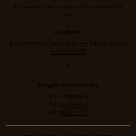
Ευχαριστούμε για την επίσκεψή σας στον ιστότοπό
μας!​
Διεύθυνση
Ιερά Μητρόπολις Κισάμου & Σελίνου Έδρα: Κίσαμος –
Χανιά Τ.Κ. 73400
Στοιχεία Επικοινωνίας
Email:
info@imks.gr
Τηλ:
28220-22018
Φαξ:
28220-83037
Χρήσιμοι Σύνδεσμοι
Οικουμενικό Πατριαρχείο