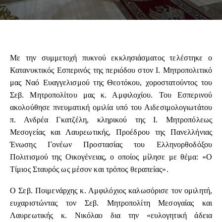
Με την συμμετοχή πυκνού εκκλησιάσματος τελέστηκε ο
Κατανυκτικός Εσπερινός της περιόδου στον Ι. Μητροπολιτικό
μας Ναό Ευαγγελισμού της Θεοτόκου, χοροστατούντος του
Σεβ. Μητροπολίτου μας κ. Αμφιλοχίου. Του Εσπερινού
ακολούθησε πνευματική ομιλία υπό του Αιδεσιμολογιωτάτου
π. Ανδρέα Γκατζέλη, κληρικού της Ι. Μητροπόλεως
Μεσογείας και Λαυρεωτικής, Προέδρου της Πανελλήνιας
Ένωσης Γονέων Προστασίας του Ελληνορθοδόξου
Πολιτισμού της Οικογένειας, ο οποίος μίλησε με θέμα: «Ο
Τίμιος Σταυρός ως μέσον και τρόπος θεραπείας».
Ο Σεβ. Ποιμενάρχης κ. Αμφιλόχιος καλωσόρισε τον ομιλητή,
ευχαριστώντας τον Σεβ. Μητροπολίτη Μεσογαίας και
Λαυρεωτικής κ. Νικόλαο δια την «ευλογητική άδεια