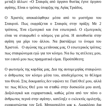
μεταξύ άλλων: «Ο Σταυρός από όργανο θυσίας έγινε όργανο
αγάπης. Είναι ο τρόπος ύπαρξης της Αγίας Τριάδος.
Ο Χριστός αποκαλύφθηκε μέσα από το μυστήριο του
Σταυρού. Πως εκφράζεται ο Σταυρός στην πράξη; Με 2
τρόπους. Ένα εξωτερικό και ένα εσωτερικό. Ο εξωτερικός
είναι να σταυρωθεί ο κόσμος για μένα. Η αυτοθυσία στην
αγάπη για χάρι του άλλου. Να βαστάζομε το όνομα του
Χριστού. Ο αγώνας της μετάνοιας μας. Ο εσωτερικός τρόπος;
πως σταυρώνομαι εγώ για τον κόσμο. Να δω τις ατέλειες μου,
τον εαυτό μου πως πραγματικά είμαι. Προϋπόθεση;
Ο φωτισμός της καρδίας μας. Δια της αυτομεμψίας σταυρώνει
ο άνθρωπος τον κόσμο μέσα του, αποδεχόμενος το θέλημα
του Θεού. Στις δοκιμασίες δεν υψώνει το: Γιατί Θεέ μου, αλλά
το: πως θέλεις Θεέ μου να σταθώ στην δυσκολία μου αυτή.
Δοξολογικά και ευχαριστιακά, καθώς μέσα από τον πόνο ο
άνθρωπος περνά στην αγάπη», κατέληξε ο εκλεκτός ομιλητής,
ευχαριστώντας τον Σεβ. Μητροπολίτη μας κ. Αμφιλόχιο δια