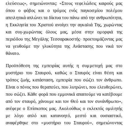
ελεύσεως», σημειώνοντας: «Στους νεφελώδεις καιρούς μας
όπου ο φόβος και ο τρόμος ενός παγκοσμίου πολέμου
απειλητικά απλώνει τα δίκτυα του πάνω από την ανθρωπότητα,
η Εκκλησία του Χριστού ανοίγει την αγκαλιά Της, χωρώντας
και συγ-χωρώντας όλους μας, μέσα στην ομορφιά της
περιόδου της Μεγάλης Τεσσαρακοστής· προετοιμάζοντας μας
να γευθούμε την γλυκύτητα της Ανάστασης που νικά τον
θάνατο.
Προϋπόθεση της εμπειρίας αυτής η συμμετοχή μας στο
μυστήριο του Σταυρού, καθώς ο Σταυρός είναι θέση και
τρόπος ζωής, κατάσταση, εμπειρία που σώζει τον άνθρωπο.
Είναι ο πόνος που θεραπεύει, που λυτρώνει, που ελευθερώνει,
που σώζει. Κάθε φορά που εμμονικά απαιτούμε να κατέβουμε
από τον σταυρό, χάνουμε και τον Θεό και τον συνάνθρωπο»,
ανέφερε ο Επίσκοπος μας. Ακολούθως ο εκλεκτός ομιλητής
με λόγο απλό και κατανοητό, μεστό και ουσιαστικό,
αναφέρθηκε στο «μυστήριο του Σταυρού», σημειώνοντας