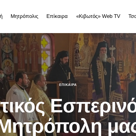
ή
Μητρόπολις
Επίκαιρα
«Κιβωτός» Web TV
Τσ
ολις
Επίκαιρα
«Κιβωτός» Web TV
Τσατσαρωνάκε
ΕΠΊΚΑΙΡΑ
τικός Εσπερινός
Μητρόπολη μα