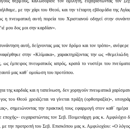
γους θερμούς, καλωσόρισε τον ομιλητή, ευχαριστώντας τον Σεβ
ήλθαμε, με την χάρι του Θεού, και την τέταρτη εβδομάδα της Αγία
ς η πνευματική αυτή πορεία του Χριστιανού οδηγεί στην συνάντη
ιέ μου δος μοι σην καρδίαν».
συνάντηση αυτή, δείχνοντας μας τον δρόμο και τον τρόπο», ανέφερε
 αναφέρθηκε στην «Κλίμακα», χαρακτηρίζοντας την ως «θεμελιώδη
 ως έμπειρος πνευματικός ιατρός, κρατά το νυστέρι του πνεύματο
εαυτό μας καθ΄ ομοίωση του προτύπου.
ητα της καρδιάς και η ταπείνωση, δεν χορηγούν πνευματικά χαρίσμα
ος του Θεού χρειάζεται να γίνεται πράξη (ορθοπραξία)», υπογράμ
ας», σημειώνοντας την πρακτική τους εφαρμογή στον καθ΄ ημέρα β
 εποχής»· ευχαριστώντας τον Σεβ. Ποιμενάρχη μας κ. Αμφιλόχιο 
 με την προτροπή του Σεβ. Επισκόπου μας κ. Αμφιλοχίου: «Ο λόγος