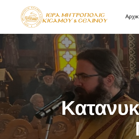
Αρχικ
Αρχική
Μητρόπ
Κατανυκ