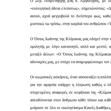
Ο Σεβ. Ποιμενάρχης μας κ. Αμφιλόχιος, με λό
«ευλογητική άδεια ελεύσεως», σημειώνοντας: «Δι
αυτού, αχνά φεγγοβολά το Ανέσπερο φως, καθώ
μυστικώ τω τρόπω, στην καρδιά του ανθρώπου «Υ
Ο Όσιος Ιωάννης της Κλίμακας μας οδηγεί στην 
ομιλητής με λόγο κατανοητό, απλό και μεστό,
μεταξύ άλλων: «Ο Όσιος Ιωάννης της Κλίμακας,
αδυναμίες μας, με στόχο να αναμορφώσουμε τον 
Οι σωματικές ασκήσεις, όταν απουσιάζει η απλότ
για την αμαρτία υπάρχει η λύτρωση καθώς ο λόγ
στοχευμένες αναφορές σε κεφάλαια της «Κλίμακ
απευθύνονται στον άνθρωπο κάθε τόπου και κάθε
μοίρασε σε όλο το εκκλησίασμα Καινές Διαθήκες,