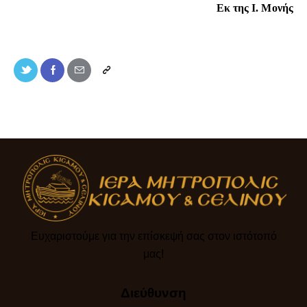
Εκ της Ι. Μονής
Ευχαριστούμε για την επίσκεψή σας στον ιστότοπό
μας!​
Διεύθυνση