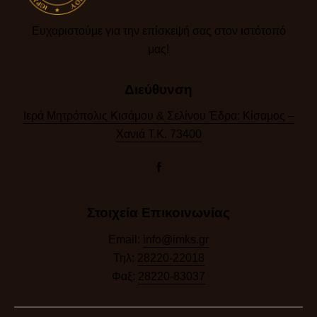
Ευχαριστούμε για την επίσκεψή σας στον ιστότοπό
μας!​
Διεύθυνση
Ιερά Μητρόπολις Κισάμου & Σελίνου Έδρα: Κίσαμος –
Χανιά Τ.Κ. 73400
Στοιχεία Επικοινωνίας
Email:
info@imks.gr
Τηλ:
28220-22018
Φαξ:
28220-83037