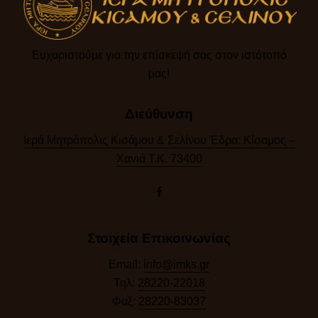
Ευχαριστούμε για την επίσκεψή σας στον ιστότοπό
μας!​
Διεύθυνση
Ιερά Μητρόπολις Κισάμου & Σελίνου Έδρα: Κίσαμος –
Χανιά Τ.Κ. 73400
Στοιχεία Επικοινωνίας
Email:
info@imks.gr
Τηλ:
28220-22018
Φαξ:
28220-83037