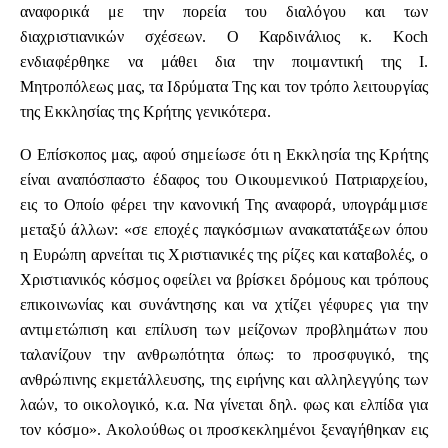
αναφορικά με την πορεία του διαλόγου και των
διαχριστιανικών σχέσεων. Ο Καρδινάλιος κ. Koch
ενδιαφέρθηκε να μάθει δια την ποιμαντική της Ι.
Μητροπόλεως μας, τα Ιδρύματα Της και τον τρόπο λειτουργίας
της Εκκλησίας της Κρήτης γενικότερα.
Ο Επίσκοπος μας, αφού σημείωσε ότι η Εκκλησία της Κρήτης
είναι αναπόσπαστο έδαφος του Οικουμενικού Πατριαρχείου,
εις το Οποίο φέρει την κανονική Της αναφορά, υπογράμμισε
μεταξύ άλλων: «σε εποχές παγκόσμιων ανακατατάξεων όπου
η Ευρώπη αρνείται τις Χριστιανικές της ρίζες και καταβολές, ο
Χριστιανικός κόσμος οφείλει να βρίσκει δρόμους και τρόπους
επικοινωνίας και συνάντησης και να χτίζει γέφυρες για την
αντιμετώπιση και επίλυση των μείζονων προβλημάτων που
ταλανίζουν την ανθρωπότητα όπως: το προσφυγικό, της
ανθρώπινης εκμετάλλευσης, της ειρήνης και αλληλεγγύης των
λαών, το οικολογικό, κ.α. Να γίνεται δηλ. φως και ελπίδα για
τον κόσμο». Ακολούθως οι προσκεκλημένοι ξεναγήθηκαν εις