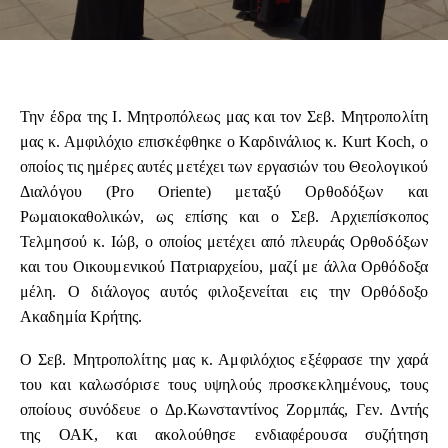
Την έδρα της Ι. Μητροπόλεως μας και τον Σεβ. Μητροπολίτη
μας κ. Αμφιλόχιο επισκέφθηκε ο Καρδινάλιος κ. Kurt Koch, ο
οποίος τις ημέρες αυτές μετέχει των εργασιών του Θεολογικού
Διαλόγου (Pro Oriente) μεταξύ Ορθοδόξων και
Ρωμαιοκαθολικών, ως επίσης και ο Σεβ. Αρχιεπίσκοπος
Τελμησού κ. Ιώβ, ο οποίος μετέχει από πλευράς Ορθοδόξων
και του Οικουμενικού Πατριαρχείου, μαζί με άλλα Ορθόδοξα
μέλη. Ο διάλογος αυτός φιλοξενείται εις την Ορθόδοξο
Ακαδημία Κρήτης.
Ο Σεβ. Μητροπολίτης μας κ. Αμφιλόχιος εξέφρασε την χαρά
του και καλωσόρισε τους υψηλούς προσκεκλημένους, τους
οποίους συνόδευε ο Δρ.Κωνσταντίνος Ζορμπάς, Γεν. Δντής
της ΟΑΚ, και ακολούθησε ενδιαφέρουσα συζήτηση