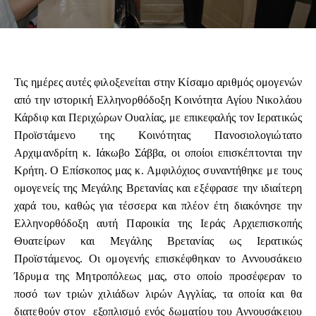
Τις ημέρες αυτές φιλοξενείται στην Κίσαμο αριθμός ομογενών
από την ιστορική Ελληνορθόδοξη Κοινότητα Αγίου Νικολάου
Κάρδιφ και Περιχώρων Ουαλίας, με επικεφαλής τον Ιερατικώς
Προϊστάμενο της Κοινότητας Πανοσιολογιώτατο
Αρχιμανδρίτη κ. Ιάκωβο Σάββα, οι οποίοι επισκέπτονται την
Κρήτη. Ο Επίσκοπος μας κ. Αμφιλόχιος συναντήθηκε με τους
ομογενείς της Μεγάλης Βρετανίας και εξέφρασε την ιδιαίτερη
χαρά του, καθώς για τέσσερα και πλέον έτη διακόνησε την
Ελληνορθόδοξη αυτή Παροικία της Ιεράς Αρχιεπισκοπής
Θυατείρων και Μεγάλης Βρετανίας ως Ιερατικώς
Προϊστάμενος. Οι ομογενής επισκέφθηκαν το Αννουσάκειο
Ίδρυμα της Μητροπόλεως μας, στο οποίο προσέφεραν το
ποσό των τριών χιλιάδων λιρών Αγγλίας, τα οποία και θα
διατεθούν στον εξοπλισμό ενός δωματίου του Αννουσάκειου