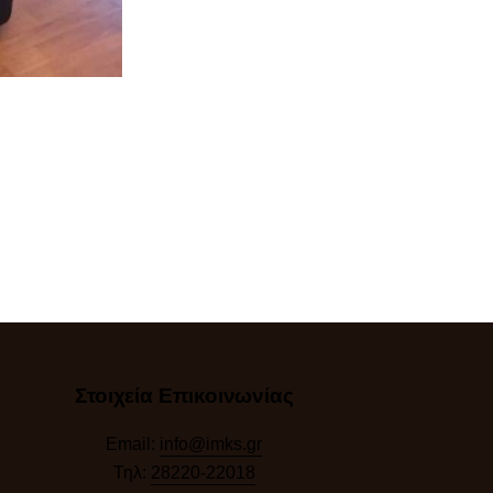
Στοιχεία Επικοινωνίας
Email:
info@imks.gr
Τηλ:
28220-22018