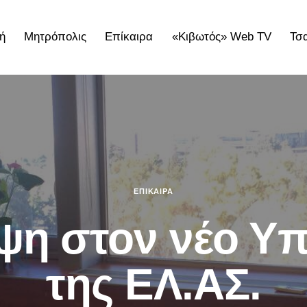
ή
Μητρόπολις
Επίκαιρα
«Κιβωτός» Web TV
Τσ
ολις
Επίκαιρα
«Κιβωτός» Web TV
Τσατσαρωνάκε
ΕΠΊΚΑΙΡΑ
ψη στον νέο Υ
της ΕΛ.ΑΣ.