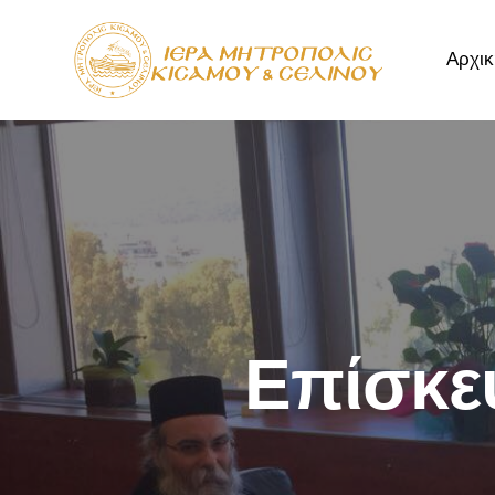
Αρχικ
Αρχική
Μητρόπ
Επίσκε