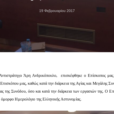
19 Φεβρουαρίου 2017
 Αντιστράτηγο Άρη Ανδρικόπουλο, επισκέφθηκε ο Επίσκοπος μας
Επισκόπου μας, καθώς κατά την διάρκεια της Αγίας και Μεγάλης Συ
ίας της Συνόδου, όσο και κατά την διάρκεια των εργασιών της. Ο Ε
α όμορφο Ημερολόγιο της Ελληνικής Αστυνομίας.