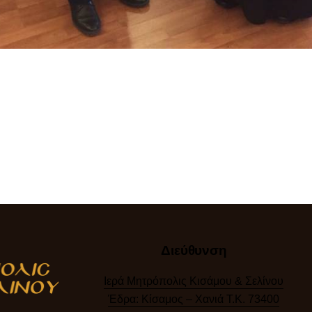
Διεύθυνση
Ιερά Μητρόπολις Κισάμου & Σελίνου
Έδρα: Κίσαμος – Χανιά Τ.Κ. 73400