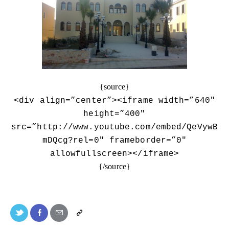
{source}
<
div align=”center”
>
<
iframe width=”640″
height=”400″
src=”http://www.youtube.com/embed/QeVywB
mDQcg?rel=0″ frameborder=”0″
allowfullscreen
>
<
/iframe
>
{/source}