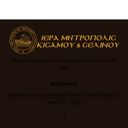
Ευχαριστούμε για την επίσκεψή σας στον ιστότοπό
μας!​
Διεύθυνση
Ιερά Μητρόπολις Κισάμου & Σελίνου Έδρα: Κίσαμος –
Χανιά Τ.Κ. 73400