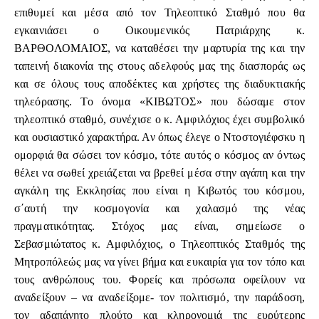
επιθυμεί και μέσα από τον Τηλεοπτικό Σταθμό που θα
εγκαινιάσει ο Οικουμενικός Πατριάρχης κ.
ΒΑΡΘΟΛΟΜΑΙΟΣ, να καταθέσει την μαρτυρία της και την
ταπεινή διακονία της στους αδελφούς μας της διασποράς ως
και σε όλους τους αποδέκτες και χρήστες της διαδυκτιακής
τηλεόρασης. Το όνομα «ΚΙΒΩΤΟΣ» που δώσαμε στον
τηλεοπτικό σταθμό, συνέχισε ο κ. Αμφιλόχιος έχει συμβολικό
και ουσιαστικό χαρακτήρα. Αν όπως έλεγε ο Ντοστογιέφσκυ η
ομορφιά θα σώσει τον κόσμο, τότε αυτός ο κόσμος αν όντως
θέλει να σωθεί χρειάζεται να βρεθεί μέσα στην αγάπη και την
αγκάλη της Εκκλησίας που είναι η Κιβωτός του κόσμου,
σ΄αυτή την κοσμογονία και χαλασμό της νέας
πραγματικότητας. Στόχος μας είναι, σημείωσε ο
Σεβασμιώτατος κ. Αμφιλόχιος, ο Τηλεοπτικός Σταθμός της
Μητροπόλεώς μας να γίνει βήμα και ευκαιρία για τον τόπο και
τους ανθρώπους του. Φορείς και πρόσωπα οφείλουν να
αναδείξουν – να αναδείξομε- τον πολιτισμό, την παράδοση,
τον αδαπάνητο πλούτο και κληρονομιά της ευρύτερης