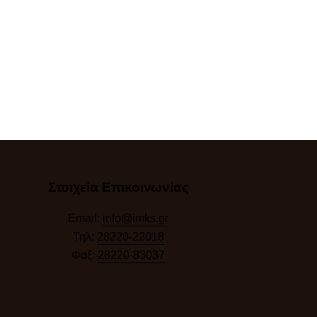
Στοιχεία Επικοινωνίας
Email:
info@imks.gr
Τηλ:
28220-22018
Φαξ:
28220-83037