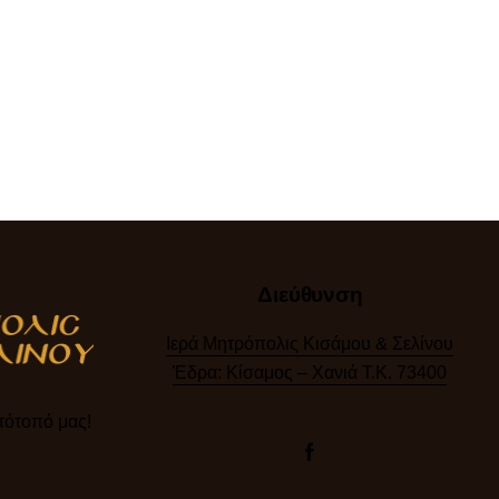
Διεύθυνση
Ιερά Μητρόπολις Κισάμου & Σελίνου
Έδρα: Κίσαμος – Χανιά Τ.Κ. 73400
ότοπό μας!​