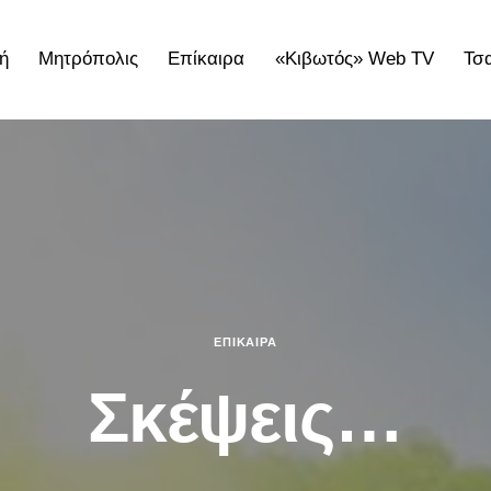
ή
Μητρόπολις
Επίκαιρα
«Κιβωτός» Web TV
Τσ
ολις
Επίκαιρα
«Κιβωτός» Web TV
Τσατσαρωνάκε
ΕΠΊΚΑΙΡΑ
Σκέψεις…