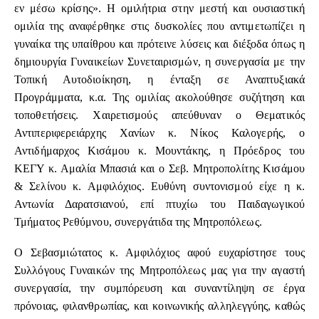
εν μέσω κρίσης». Η ομιλήτρια στην μεστή και ουσιαστική
ομιλία της αναφέρθηκε στις δυσκολίες που αντιμετωπίζει η
γυναίκα της υπαίθρου και πρότεινε λύσεις και διέξοδα όπως η
δημιουργία Γυναικείων Συνεταιρισμών, η συνεργασία με την
Τοπική Αυτοδιοίκηση, η ένταξη σε Αναπτυξιακά
Προγράμματα, κ.α. Της ομιλίας ακολούθησε συζήτηση και
τοποθετήσεις. Χαιρετισμούς απεύθυναν ο Θεματικός
Αντιπεριφερειάρχης Χανίων κ. Νίκος Καλογερής, ο
Αντιδήμαρχος Κισάμου κ. Μουντάκης, η Πρόεδρος του
ΚΕΓΥ κ. Αμαλία Μπασιά και ο Σεβ. Μητροπολίτης Κισάμου
& Σελίνου κ. Αμφιλόχιος. Ευθύνη συντονισμού είχε η κ.
Αντωνία Δαρατσιανού, επί πτυχίω του Παιδαγωγικού
Τμήματος Ρεθύμνου, συνεργάτιδα της Μητροπόλεως.
Ο Σεβασμιώτατος κ. Αμφιλόχιος αφού ευχαρίστησε τους
Συλλόγους Γυναικών της Μητροπόλεως μας για την αγαστή
συνεργασία, την συμπόρευση και συναντίληψη σε έργα
πρόνοιας, φιλανθρωπίας, και κοινωνικής αλληλεγγύης, καθώς