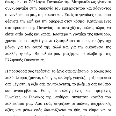
όπως είπε οι Σύλλογοι Γυναικών της Μητροπόλεως γίνονται
συγκυρηναίοι στην διακονία του εμπερίστατου και πάσχοντος
συνανθρώπου μας, σημείωσε: «… Εσείς οι γυναίκες είστε που
φέρνετε την ζωή και την ομορφιά στον κόσμο. Καταξιωμένες
στο πρόσωπο της Παναγίας μας συνεχίζετε, αιώνες τώρα, να
είστε αιτία ζωής και χαράς. Ιδιαίτερα η γυναίκα της υπαίθρου,
χρόνια τώρα μοχθεί για να εξασφαλίσει τα προς το ζήν, όχι
μόνον για τον εαυτό της, αλλά και για την οικογένεια της
πολλές φορές. Βιοπαλαίστρια, μαχήτρια, στυλοβάτης της
Ελληνικής Οικογένειας.
Η προσφορά σας τεράστια, το έργο σας αξιέπαινο, ο ρόλος σας
πολύπλευρος (μάννα, σύζυγος, αδελφή, γιαγιά,), η αξιοπρέπεια
σας μέγιστη, η αξία σας ανυπολόγιστη, το βλέμμα σας καθαρό
και ανυπέρβλητο. Εσείς οι ευλογημένες και τιμημένες
Γυναίκες, οι Γυναίκες της υπαίθρου συνιστάτε κοιτίδα του
πολιτισμού μας. Από εσάς πηγάζουν οι αιώνιες διαχρονικές
αξίες και μέσω εσάς διαιωνίζονται τα ήθη, τα έθιμα και οι