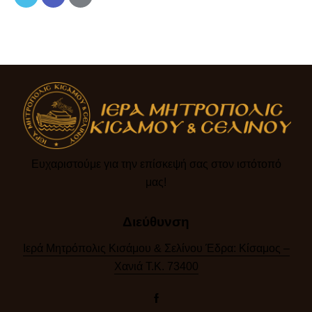
Ευχαριστούμε για την επίσκεψή σας στον ιστότοπό
μας!​
Διεύθυνση
Ιερά Μητρόπολις Κισάμου & Σελίνου Έδρα: Κίσαμος –
Χανιά Τ.Κ. 73400