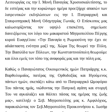
Λειτουργίας εις την Ι. Μονή Παναγίας Χρυσοσκαλιτίσσης, το
δε εσπέρας και την κυριώνυμο ημέρα προεξήρχε απασών των
λατρευτικών εκδηλώσεων εις την Ι. Πατριαρχική και
Σταυροπηγιακή Μονή Οδηγητρίας Γωνιάς. Ο Επίσκοπος μας
καλωσορίζοντας τον υψηλό επισκέπτη, σημείωσε
δανειζόμενος τον λόγο του μακαριστού Μητροπολίτου Πέργης
κυρού Ευαγγέλου: «Την Παναγία η Ρωμιοσύνη την έχει σε
αδιάσπαστη ενότητα μαζί της. Χώρα Της θεωρεί την Πόλη.
Την Βασιλίδα των Πόλεων, την Κωνσταντινούπολη θεωρούμε
και όλοι εμείς τον τόπο της αναφοράς μας και την πόλη μας.
Καθώς ο Παναγιώτατος Οικουμενικός ημών Πατριάρχης κ.κ.
Βαρθολομαίος, πατέρας της Ορθοδοξίας και Ηγούμενος
πάντων ημών, σκεπάζει κάτω από το Πατριαρχικό Ωμοφόριο
Του πάντας ημάς, νιώθοντας την Πατρική αγάπη και στοργή
Του να αγκαλιάζει και θάλπει πάσας τας ημέρας της ζωής
μας», κατέληξε ο Σεβ. Μητροπολίτης μας κ. Αμφιλόχιος,
παρακαλώντας τον Σεβ.Μητροπολίτη Προικοννήσου κ. Ιωσήφ