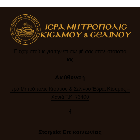
Ευχαριστούμε για την επίσκεψή σας στον ιστότοπό
μας!​
Διεύθυνση
Ιερά Μητρόπολις Κισάμου & Σελίνου Έδρα: Κίσαμος –
Χανιά Τ.Κ. 73400
Στοιχεία Επικοινωνίας