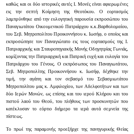
καθώς και οι δύο ιστορικές αυτές Ι. Μονές είναι αφιερωμένες
εις την σεπτή Κοίμηση της Θεοτόκου. Ο εορτασμός
λαμπρύνθηκε από την ευλογητική παρουσία εκπροσώπου του
Παναγιωτάτου Οικουμενικού Πατριάρχου κ.κ.Βαρθολομαίου,
του Σεβ. Μητροπολίτου Προικοννήσου κ. Ιωσήφ, ο οποίος και
εκπροσώπησε τον Παναγιώτατο εις τους εορτασμούς της Ι.
Πατριαρχικής και Σταυροπηγιακής Μονής Οδηγητρίας Γωνιάς,
κομίζοντας την Πατριαρχική και Πατρική ευχή και ευλογία του
Πατριάρχου του Γένους. Ο εκπρόσωπος του Παναγιωτάτου,
Σεβ. Μητροπολίτης Προικοννήσου κ. Ιωσήφ, δέχθηκε την
τιμή, την αγάπη και τον σεβασμό του Σεβασμιωτάτου
Μητροπολίτου μας κ. Αμφιλοχίου, των Αδελφοτήτων και των
δύο Ιερών Μονών, ως επίσης και του ιερού Κλήρου και του
πιστού λαού του Θεού, του πλήθους των προσκυνητών που
κατέκλυσαν το εόρτιο διήμερο τα ιερά αυτά σεμνεία της
πίστεως.
Το πρωί της παραμονής προεξήρχε της πανηγυρικής Θείας