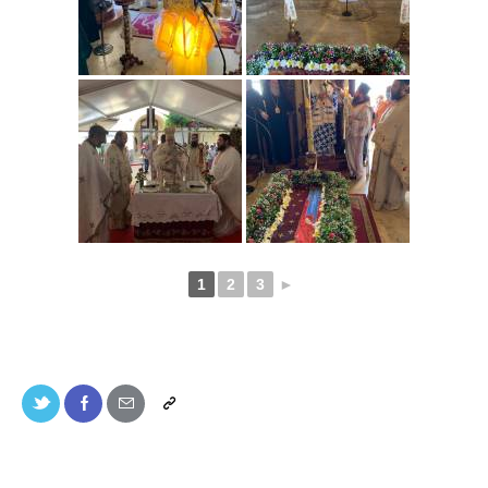
1
2
3
►