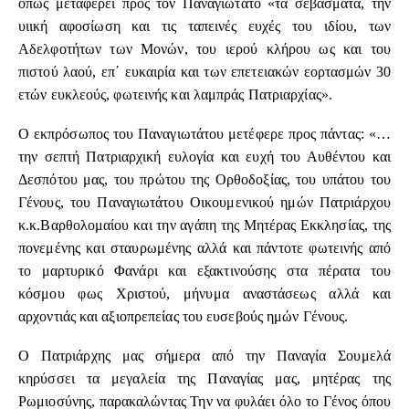
όπως μεταφέρει προς τον Παναγιώτατο «τα σεβάσματα, την
υιική αφοσίωση και τις ταπεινές ευχές του ιδίου, των
Αδελφοτήτων των Μονών, του ιερού κλήρου ως και του
πιστού λαού, επ΄ ευκαιρία και των επετειακών εορτασμών 30
ετών ευκλεούς, φωτεινής και λαμπράς Πατριαρχίας».
Ο εκπρόσωπος του Παναγιωτάτου μετέφερε προς πάντας: «…
την σεπτή Πατριαρχική ευλογία και ευχή του Αυθέντου και
Δεσπότου μας, του πρώτου της Ορθοδοξίας, του υπάτου του
Γένους, του Παναγιωτάτου Οικουμενικού ημών Πατριάρχου
κ.κ.Βαρθολομαίου και την αγάπη της Μητέρας Εκκλησίας, της
πονεμένης και σταυρωμένης αλλά και πάντοτε φωτεινής από
το μαρτυρικό Φανάρι και εξακτινούσης στα πέρατα του
κόσμου φως Χριστού, μήνυμα αναστάσεως αλλά και
αρχοντιάς και αξιοπρεπείας του ευσεβούς ημών Γένους.
Ο Πατριάρχης μας σήμερα από την Παναγία Σουμελά
κηρύσσει τα μεγαλεία της Παναγίας μας, μητέρας της
Ρωμιοσύνης, παρακαλώντας Την να φυλάει όλο το Γένος όπου