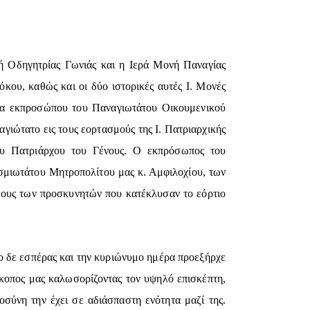
νή Οδηγητρίας Γωνιάς και η Ιερά Μονή Παναγίας
κου, καθώς και οι δύο ιστορικές αυτές Ι. Μονές
σία εκπροσώπου του Παναγιωτάτου Οικουμενικού
ιώτατο εις τους εορτασμούς της Ι. Πατριαρχικής
του Πατριάρχου του Γένους. Ο εκπρόσωπος του
ασμιωτάτου Μητροπολίτου μας κ. Αμφιλοχίου, των
θους των προσκυνητών που κατέκλυσαν το εόρτιο
το δε εσπέρας και την κυριώνυμο ημέρα προεξήρχε
κοπος μας καλωσορίζοντας τον υψηλό επισκέπτη,
ύνη την έχει σε αδιάσπαστη ενότητα μαζί της.