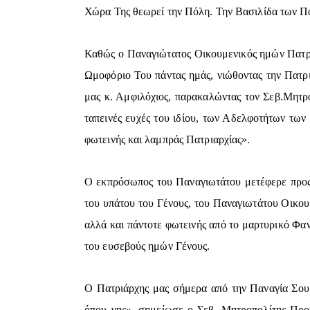
Χώρα Της θεωρεί την Πόλη. Την Βασιλίδα των Πό
Καθώς ο Παναγιώτατος Οικουμενικός ημών Πατρι
Ωμοφόριο Του πάντας ημάς, νιώθοντας την Πατρι
μας κ. Αμφιλόχιος, παρακαλώντας τον Σεβ.Μητρ
ταπεινές ευχές του ιδίου, των Αδελφοτήτων των
φωτεινής και λαμπράς Πατριαρχίας».
Ο εκπρόσωπος του Παναγιωτάτου μετέφερε προς 
του υπάτου του Γένους, του Παναγιωτάτου Οικου
αλλά και πάντοτε φωτεινής από το μαρτυρικό Φα
του ευσεβούς ημών Γένους.
Ο Πατριάρχης μας σήμερα από την Παναγία Σουμ
όπου γης», σημείωσε ο Σεβ. Μητροπολίτης Προι