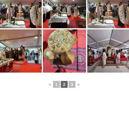
◄
1
2
3
►