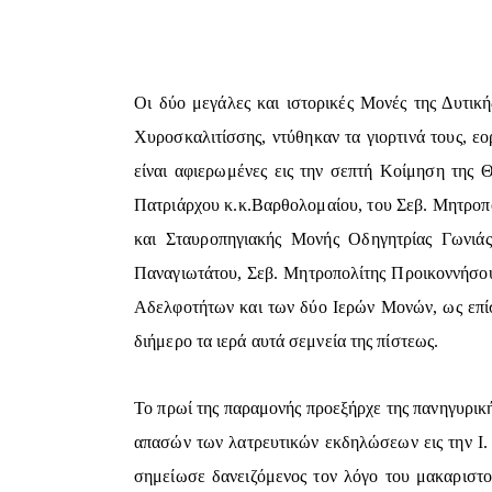
Οι δύο μεγάλες και ιστορικές Μονές της Δυτικ
Χυροσκαλιτίσσης, ντύθηκαν τα γιορτινά τους, ε
είναι αφιερωμένες εις την σεπτή Κοίμηση της
Πατριάρχου κ.κ.Βαρθολομαίου, του Σεβ. Μητροπο
και Σταυροπηγιακής Μονής Οδηγητρίας Γωνιάς
Παναγιωτάτου, Σεβ. Μητροπολίτης Προικοννήσου 
Αδελφοτήτων και των δύο Ιερών Μονών, ως επίσ
διήμερο τα ιερά αυτά σεμνεία της πίστεως.
Το πρωί της παραμονής προεξήρχε της πανηγυρική
απασών των λατρευτικών εκδηλώσεων εις την Ι.
σημείωσε δανειζόμενος τον λόγο του μακαριστ