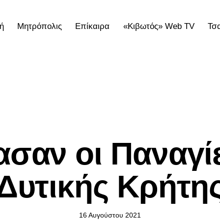
ή
Μητρόπολις
Επίκαιρα
«Κιβωτός» Web TV
Τσ
ολις
Επίκαιρα
«Κιβωτός» Web TV
Τσατσαρωνάκε
ΕΠΊΚΑΙΡΑ
ασαν οι Παναγίε
Δυτικής Κρήτη
16 Αυγούστου 2021