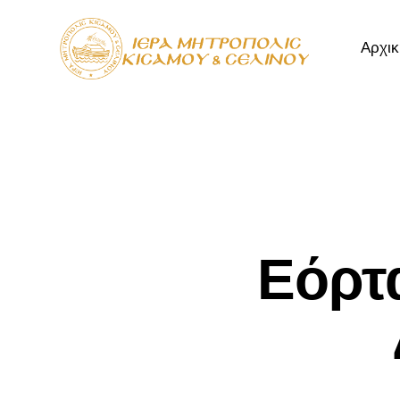
Αρχικ
Αρχική
Μητρόπ
Εόρτ