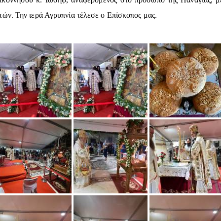
ών. Την ιερά Αγρυπνία τέλεσε ο Επίσκοπος μας.