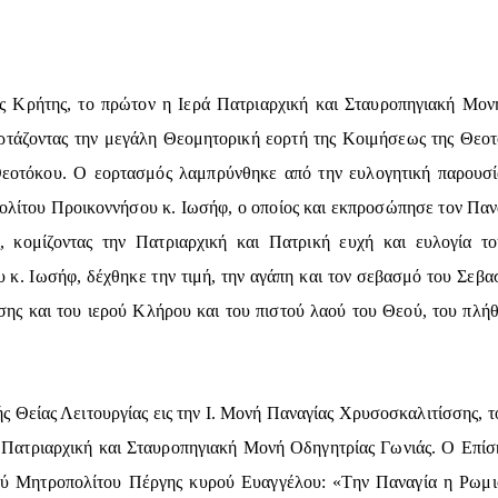
ής Κρήτης, το πρώτον η Ιερά Πατριαρχική και Σταυροπηγιακή Μο
ορτάζοντας την μεγάλη Θεομητορική εορτή της Κοιμήσεως της Θεοτό
 Θεοτόκου. Ο εορτασμός λαμπρύνθηκε από την ευλογητική παρου
λίτου Προικοννήσου κ. Ιωσήφ, ο οποίος και εκπροσώπησε τον Παναγ
, κομίζοντας την Πατριαρχική και Πατρική ευχή και ευλογία 
κ. Ιωσήφ, δέχθηκε την τιμή, την αγάπη και τον σεβασμό του Σεβ
ης και του ιερού Κλήρου και του πιστού λαού του Θεού, του πλή
ς Θείας Λειτουργίας εις την Ι. Μονή Παναγίας Χρυσοσκαλιτίσσης, 
 Πατριαρχική και Σταυροπηγιακή Μονή Οδηγητρίας Γωνιάς. Ο Επίσ
ού Μητροπολίτου Πέργης κυρού Ευαγγέλου: «Την Παναγία η Ρωμιοσ