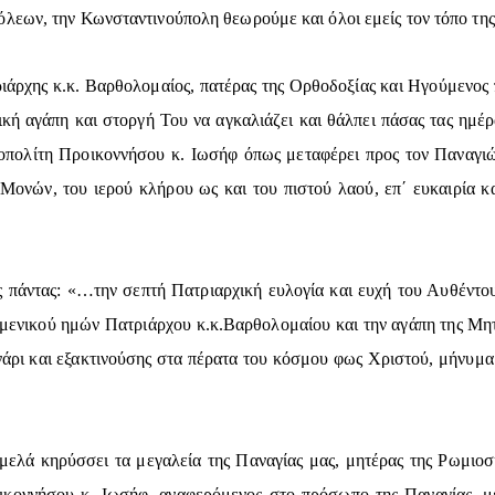
λεων, την Κωνσταντινούπολη θεωρούμε και όλοι εμείς τον τόπο της 
άρχης κ.κ. Βαρθολομαίος, πατέρας της Ορθοδοξίας και Ηγούμενος 
κή αγάπη και στοργή Του να αγκαλιάζει και θάλπει πάσας τας ημέρ
οπολίτη Προικοννήσου κ. Ιωσήφ όπως μεταφέρει προς τον Παναγιώτ
 Μονών, του ιερού κλήρου ως και του πιστού λαού, επ΄ ευκαιρία 
πάντας: «…την σεπτή Πατριαρχική ευλογία και ευχή του Αυθέντου
μενικού ημών Πατριάρχου κ.κ.Βαρθολομαίου και την αγάπη της Μη
νάρι και εξακτινούσης στα πέρατα του κόσμου φως Χριστού, μήνυμα 
ελά κηρύσσει τα μεγαλεία της Παναγίας μας, μητέρας της Ρωμιοσ
κοννήσου κ. Ιωσήφ, αναφερόμενος στο πρόσωπο της Παναγίας, με