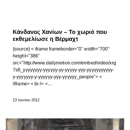
ΕΠΊΚΑΙΡΑ
Κάνδανος Χανίων – Το χωριό που
εκθεμελίωσε η Βέρμαχτ
{source} < iframe frameborder="0" width="700"
height="386"
src="http://www.dailymotion.com/embed/video/xrg
7s8_yyyyyyyy-yyyyyy-yy-yyyyy-yyy-yyyyyyyyyyy-
y-yyyyyyy-y-yyyyyy-yyy-yyyyyy_people"> <
/iframe> < br /> <…
13 Ιουνίου 2012