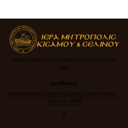
Ευχαριστούμε για την επίσκεψή σας στον ιστότοπό
μας!​
Διεύθυνση
Ιερά Μητρόπολις Κισάμου & Σελίνου Έδρα: Κίσαμος –
Χανιά Τ.Κ. 73400