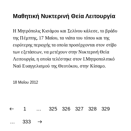
ΕΠΊΚΑΙΡΑ
Μαθητική Νυκτερινή Θεία Λειτουργία
Η Μητρόπολις Κισάμου και Σελίνου κάλεσε, το βράδυ
της Πέμπτης, 17 Μαίου, τα νιάτα του τόπου και της
ευρύτερης περιοχής τα οποία προσέρχονται στον στίβο
των εξετάσεων, να μετέχουν στην Νυκτερινή Θεία
Λειτουργία, η οποία τελέστηκε στον Ι.Μητροπολιτικό
Ναό Ευαγγελισμού της Θεοτόκου, στην Κίσαμο.
18 Μαΐου 2012
1
…
325
326
327
328
329
>
…
333